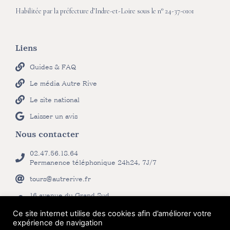
Habilitée par la préfecture d’Indre-et-Loire sous le n° 24-37-0101
Liens
Guides & FAQ
Le média Autre Rive
Le site national
Laisser un avis
Nous contacter
02.47.56.18.64
Permanence téléphonique 24h24, 7J/7
tours@autrerive.fr
16 avenue du Grand Sud
37170 Chambray-lès-Tours
Ce site internet utilise des cookies afin d’améliorer votre
Magasin :
expérience de navigation
Lundi au samedi, 9h–12h et 14h–18h